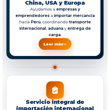
China, USA y Europa
Ayudamos a
empresas y
emprendedores
a
importar mercancía
hacia
Perú
, coordinando
transporte
internacional
,
aduana
y
entrega de
carga
.
Leer más
Servicio integral de
importación internacional