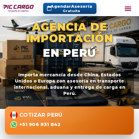
Agendar
Asesoría
Gratuita
Aprende a
AGENCIA DE
IMPORTACIÓN
EN PERÚ
Importa mercancía desde China, Estados
Unidos o Europa con asesoría en transporte
internacional, aduana y entrega de carga en
Perú.
COTIZAR PERÚ
+51 906 931 842